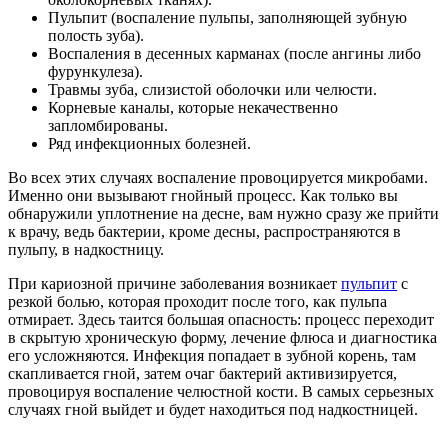
Пульпит (воспаление пульпы, заполняющей зубную
полость зуба).
Воспаления в десенных карманах (после ангины либо
фурункулеза).
Травмы зуба, слизистой оболочки или челюсти.
Корневые каналы, которые некачественно
запломбированы.
Ряд инфекционных болезней.
Во всех этих случаях воспаление провоцируется микробами.
Именно они вызывают гнойный процесс. Как только вы
обнаружили уплотнение на десне, вам нужно сразу же прийти
к врачу, ведь бактерии, кроме десны, распространяются в
пульпу, в надкостницу.
При кариозной причине заболевания возникает
пульпит
с
резкой болью, которая проходит после того, как пульпа
отмирает. Здесь таится большая опасность: процесс переходит
в скрытую хроническую форму, лечение флюса и диагностика
его усложняются. Инфекция попадает в зубной корень, там
скапливается гной, затем очаг бактерий активизируется,
провоцируя воспаление челюстной кости. В самых серьезных
случаях гной выйдет и будет находиться под надкостницей.