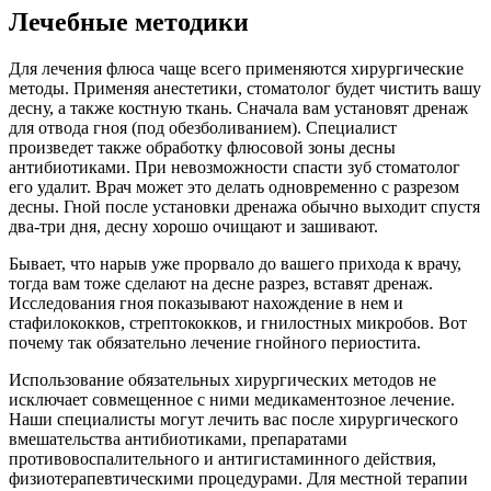
Лечебные методики
Для лечения флюса чаще всего применяются хирургические
методы. Применяя анестетики, стоматолог будет чистить вашу
десну, а также костную ткань. Сначала вам установят дренаж
для отвода гноя (под обезболиванием). Специалист
произведет также обработку флюсовой зоны десны
антибиотиками. При невозможности спасти зуб стоматолог
его удалит. Врач может это делать одновременно с разрезом
десны. Гной после установки дренажа обычно выходит спустя
два-три дня, десну хорошо очищают и зашивают.
Бывает, что нарыв уже прорвало до вашего прихода к врачу,
тогда вам тоже сделают на десне разрез, вставят дренаж.
Исследования гноя показывают нахождение в нем и
стафилококков, стрептококков, и гнилостных микробов. Вот
почему так обязательно лечение гнойного периостита.
Использование обязательных хирургических методов не
исключает совмещенное с ними медикаментозное лечение.
Наши специалисты могут лечить вас после хирургического
вмешательства антибиотиками, препаратами
противовоспалительного и антигистаминного действия,
физиотерапевтическими процедурами. Для местной терапии