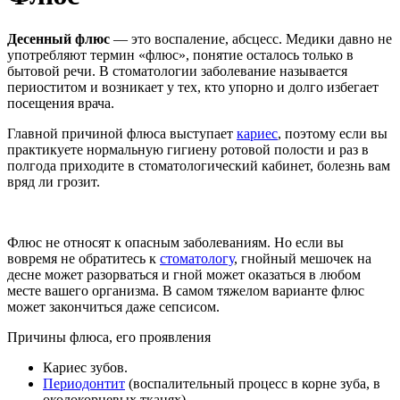
Десенный флюс
— это воспаление, абсцесс. Медики давно не
употребляют термин «флюс», понятие осталось только в
бытовой речи. В стоматологии заболевание называется
периоститом и возникает у тех, кто упорно и долго избегает
посещения врача.
Главной причиной флюса выступает
кариес
, поэтому если вы
практикуете нормальную гигиену ротовой полости и раз в
полгода приходите в стоматологический кабинет, болезнь вам
вряд ли грозит.
Флюс не относят к опасным заболеваниям. Но если вы
вовремя не обратитесь к
стоматологу
, гнойный мешочек на
десне может разорваться и гной может оказаться в любом
месте вашего организма. В самом тяжелом варианте флюс
может закончиться даже сепсисом.
Причины флюса, его проявления
Кариес зубов.
Периодонтит
(воспалительный процесс в корне зуба, в
околокорневых тканях).