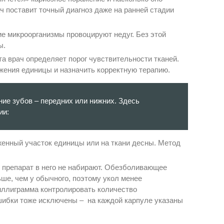
ч поставит точный диагноз даже на ранней стадии
ие микроорганизмы провоцируют недуг. Без этой
ы.
а врач определяет порог чувствительности тканей.
жения единицы и назначить корректную терапию.
ие зубов – передних или нижних. Здесь
ии:
женный участок единицы или на ткани десны. Метод
 препарат в него не набирают. Обезболивающее
ьше, чем у обычного, поэтому укол менее
иллиграмма контролировать количество
шибки тоже исключены – на каждой карпуле указаны