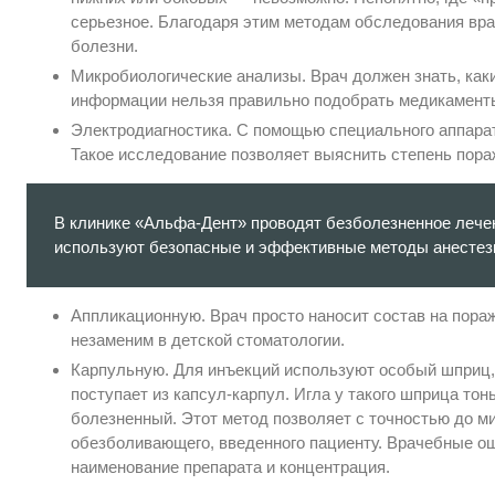
серьезное. Благодаря этим методам обследования вра
болезни.
Микробиологические анализы. Врач должен знать, как
информации нельзя правильно подобрать медикамент
Электродиагностика. С помощью специального аппарат
Такое исследование позволяет выяснить степень пора
В клинике «Альфа-Дент» проводят безболезненное лечен
используют безопасные и эффективные методы анестез
Аппликационную. Врач просто наносит состав на пора
незаменим в детской стоматологии.
Карпульную. Для инъекций используют особый шприц,
поступает из капсул-карпул. Игла у такого шприца тон
болезненный. Этот метод позволяет с точностью до м
обезболивающего, введенного пациенту. Врачебные о
наименование препарата и концентрация.