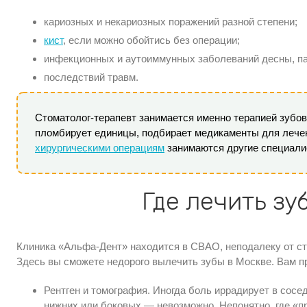
кариозных и некариозных поражений разной степени;
кист
, если можно обойтись без операции;
инфекционных и аутоиммунных заболеваний десны, па
последствий травм.
Стоматолог-терапевт занимается именно терапией зубов 
пломбирует единицы, подбирает медикаменты для лечен
хирургическими операциям
занимаются другие специали
Где лечить зу
Клиника «Альфа-Дент» находится в СВАО, неподалеку от ст
Здесь вы сможете недорого вылечить зубы в Москве. Вам 
Рентген и томография. Иногда боль иррадирует в сосе
нижних или боковых — невозможно. Непонятно, где «п