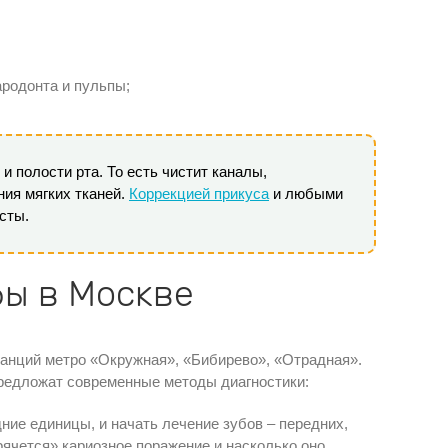
родонта и пульпы;
и полости рта. То есть чистит каналы,
ия мягких тканей.
Коррекцией прикуса
и любыми
сты.
бы в Москве
анций метро «Окружная», «Бибирево», «Отрадная».
предложат современные методы диагностики:
дние единицы, и начать лечение зубов – передних,
рячется» кариозное поражение и насколько оно