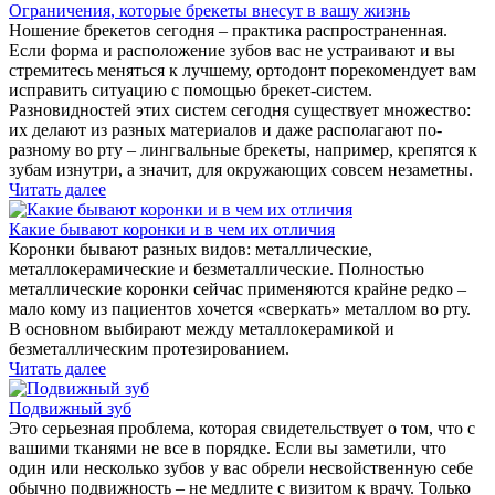
Ограничения, которые брекеты внесут в вашу жизнь
Ношение брекетов сегодня – практика распространенная.
Если форма и расположение зубов вас не устраивают и вы
стремитесь меняться к лучшему, ортодонт порекомендует вам
исправить ситуацию с помощью брекет-систем.
Разновидностей этих систем сегодня существует множество:
их делают из разных материалов и даже располагают по-
разному во рту – лингвальные брекеты, например, крепятся к
зубам изнутри, а значит, для окружающих совсем незаметны.
Читать далее
Какие бывают коронки и в чем их отличия
Коронки бывают разных видов: металлические,
металлокерамические и безметаллические. Полностью
металлические коронки сейчас применяются крайне редко –
мало кому из пациентов хочется «сверкать» металлом во рту.
В основном выбирают между металлокерамикой и
безметаллическим протезированием.
Читать далее
Подвижный зуб
Это серьезная проблема, которая свидетельствует о том, что с
вашими тканями не все в порядке. Если вы заметили, что
один или несколько зубов у вас обрели несвойственную себе
обычно подвижность – не медлите с визитом к врачу. Только